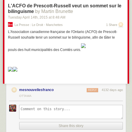
L'ACFO de Prescott-Russell veut un sommet sur le
bilinguisme
by Martin Brunette
Tuesday April 14
th
, 2015
at
8:48 AM
La Presse : Le Droit - Manchettes
1 Share
L'Association canadienne-française de l'Ontario (ACFO) de Prescott-
Russell souhaite tenir un sommet sur le bilinguisme, afin de tâter le
pouls des huit municipalités des Comtés unis.
mesnouvellesfranco
4132 days ago
REPLY
OTTAWA
Share this story