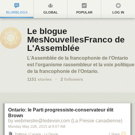
BLURBLOGS
GLOBAL
POPULAR
LOG IN
Le blogue
MesNouvellesFranco de
L'Assemblée
L’Assemblée de la francophonie de l’Ontario
est l’organisme rassembleur et la voix politique
de la francophonie de l’Ontario.
1151
stories
·
2
followers
Ontario: le Parti progressiste-conservateur élit
Brown
by webmestre@ledevoir.com (La Presse canadienne)
Monday May 11
th
, 2015
at
9:07 AM
Politique / Canada - Le Devoir
1 Share