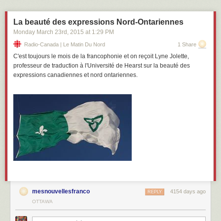
elle s’annonce bien remplie. Pour connaître la programmation détaillée
francotoronto.com.
de la semaine, consultez le site www.semaine
La beauté des expressions Nord-Ontariennes
Auteur:
Monday March 23
rd
, 2015
at
1:29 PM
Christiane Beaupré
Radio-Canada | Le Matin Du Nord
1 Share
C'est toujours le mois de la francophonie et on reçoit Lyne Jolette,
professeur de traduction à l'Université de Hearst sur la beauté des
expressions canadiennes et nord ontariennes.
mesnouvellesfranco
4154 days ago
REPLY
OTTAWA