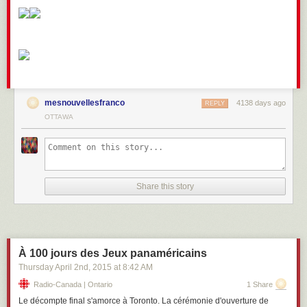
mesnouvellesfranco
4138 days ago
REPLY
OTTAWA
Share this story
À 100 jours des Jeux panaméricains
Thursday April 2
nd
, 2015
at
8:42 AM
Radio-Canada | Ontario
1 Share
Le décompte final s'amorce à Toronto. La cérémonie d'ouverture de