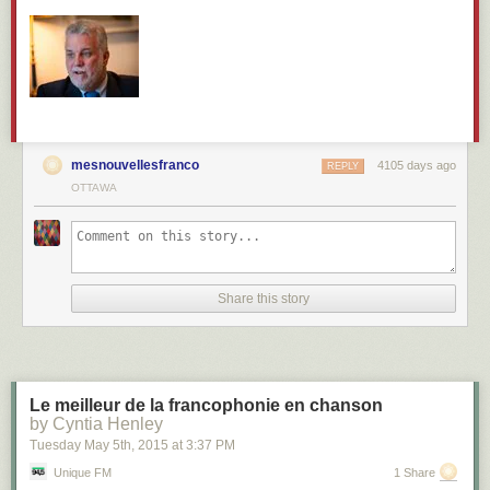
mesnouvellesfranco
4105 days ago
REPLY
OTTAWA
Share this story
Le meilleur de la francophonie en chanson
by Cyntia Henley
Tuesday May 5
th
, 2015
at
3:37 PM
Unique FM
1 Share